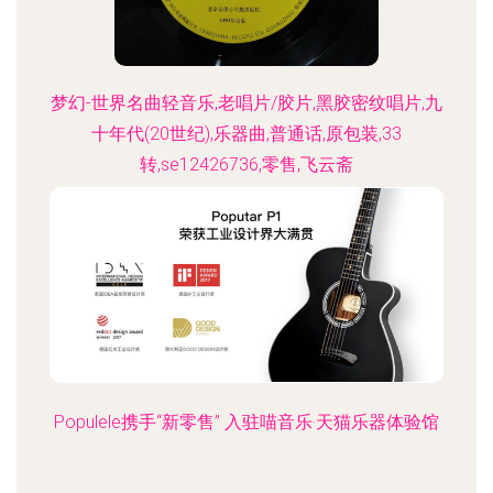
梦幻-世界名曲轻音乐,老唱片/胶片,黑胶密纹唱片,九
十年代(20世纪),乐器曲,普通话,原包装,33
转,se12426736,零售,飞云斋
Populele携手“新零售” 入驻喵音乐·天猫乐器体验馆