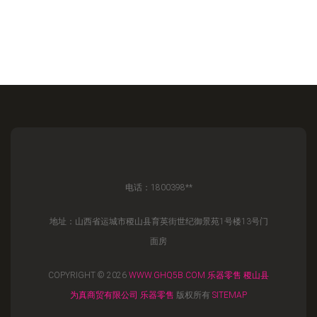
电话：1800398**
地址：山西省运城市稷山县育英街世纪御景苑1号楼13号门
面房
COPYRIGHT © 2026
WWW.GHQ5B.COM
乐器零售
稷山县
为真商贸有限公司
乐器零售
版权所有
SITEMAP