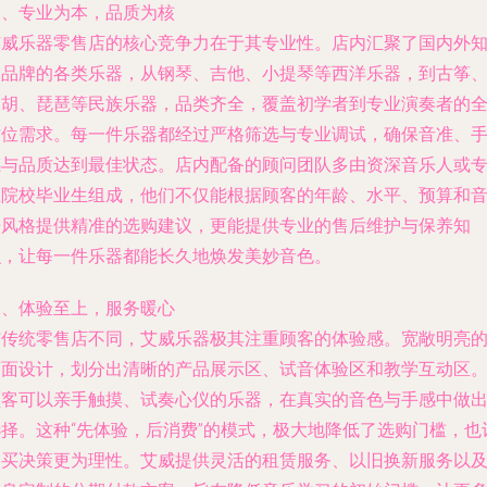
一、专业为本，品质为核
艾威乐器零售店的核心竞争力在于其专业性。店内汇聚了国内外
名品牌的各类乐器，从钢琴、吉他、小提琴等西洋乐器，到古筝
二胡、琵琶等民族乐器，品类齐全，覆盖初学者到专业演奏者的
方位需求。每一件乐器都经过严格筛选与专业调试，确保音准、
感与品质达到最佳状态。店内配备的顾问团队多由资深音乐人或
业院校毕业生组成，他们不仅能根据顾客的年龄、水平、预算和
乐风格提供精准的选购建议，更能提供专业的售后维护与保养知
识，让每一件乐器都能长久地焕发美妙音色。
二、体验至上，服务暖心
与传统零售店不同，艾威乐器极其注重顾客的体验感。宽敞明亮
店面设计，划分出清晰的产品展示区、试音体验区和教学互动区
顾客可以亲手触摸、试奏心仪的乐器，在真实的音色与手感中做
选择。这种“先体验，后消费”的模式，极大地降低了选购门槛，也
购买决策更为理性。艾威提供灵活的租赁服务、以旧换新服务以