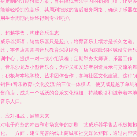
量身定制的分期付款方案，旨在降低音乐学习的初始门槛，让更
人能够轻松拥抱音乐。其周到细致的售后服务网络，确保了乐器
使用生命周期内始终得到专业呵护。
三、超越零售，构建音乐生态
艾威乐器深谙，销售乐器只是起点，培育音乐土壤才是长久之道
因此，零售店常常与音乐教育深度结合：店内或毗邻区域设立音
培训中心，提供一对一或小组课程；定期举办大师班、乐器工作
坊、音乐沙龙及小型音乐会，为学员和爱好者创造展示与交流的
台；积极与本地学校、艺术团体合作，参与社区文化建设。这种“
器销售+音乐教育+文化交流”的三位一体模式，使艾威超越了单纯
零售商店，成为一个活跃的音乐文化枢纽，持续吸引和滋养着本
的音乐人口。
四、应对挑战，展望未来
面对电子商务的冲击和市场竞争的加剧，艾威乐器零售店积极拥
变化。一方面，建立完善的线上商城和社交媒体矩阵，通过内容