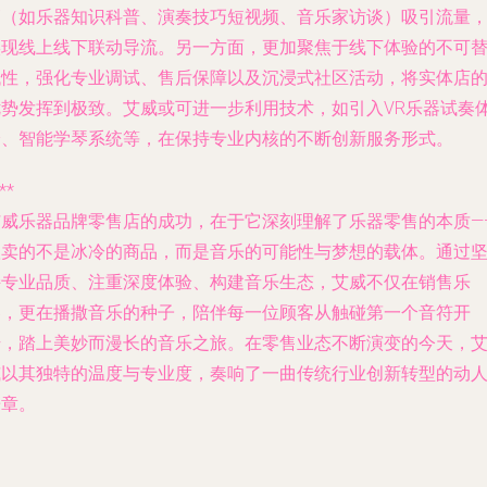
销（如乐器知识科普、演奏技巧短视频、音乐家访谈）吸引流量
实现线上线下联动导流。另一方面，更加聚焦于线下体验的不可
代性，强化专业调试、售后保障以及沉浸式社区活动，将实体店
优势发挥到极致。艾威或可进一步利用技术，如引入VR乐器试奏
验、智能学琴系统等，在保持专业内核的不断创新服务形式。
**
艾威乐器品牌零售店的成功，在于它深刻理解了乐器零售的本质—
贩卖的不是冰冷的商品，而是音乐的可能性与梦想的载体。通过
持专业品质、注重深度体验、构建音乐生态，艾威不仅在销售乐
器，更在播撒音乐的种子，陪伴每一位顾客从触碰第一个音符开
始，踏上美妙而漫长的音乐之旅。在零售业态不断演变的今天，
威以其独特的温度与专业度，奏响了一曲传统行业创新转型的动
乐章。