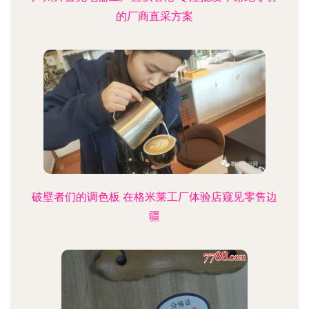
的厂商直采方案
破壁者们的调色板 在格米莱工厂体验店窥见零售边
疆