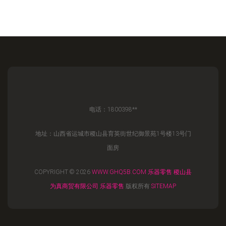
电话：1800398**
地址：山西省运城市稷山县育英街世纪御景苑1号楼13号门
面房
COPYRIGHT © 2026
WWW.GHQ5B.COM
乐器零售
稷山县
为真商贸有限公司
乐器零售
版权所有
SITEMAP