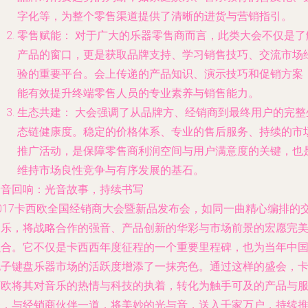
字化等，为整个零售渠道提供了清晰的进货与营销指引。
零售赋能：
对于广大的乐器零售商而言，此类大会不仅是了
产品的窗口，更是获取品牌支持、学习销售技巧、交流市场
验的重要平台。会上传递的产品知识、演示技巧和促销方案
能有效提升终端零售人员的专业素养与销售能力。
生态共建：
大会强调了从品牌方、经销商到最终用户的完整
态链健康度。稳定的价格体系、专业的售后服务、持续的市
推广活动，是保障零售商利润空间与用户满意度的关键，也
维持市场良性竞争与有序发展的基石。
余音回响：光音故事，持续书写
2017卡西欧全国经销商大会暨新品发布会，如同一曲精心编排的
响乐，将战略合作的强音、产品创新的华彩与市场前景的宏愿完
融合。它不仅是卡西西年度征程的一个重要里程碑，也为当年中
电子键盘乐器市场的活跃度增添了一抹亮色。通过这样的盛会，
西欧将其对音乐的热情与科技的执着，转化为触手可及的产品与
务，与经销商伙伴一道，将美妙的光与音，送入千家万户，持续