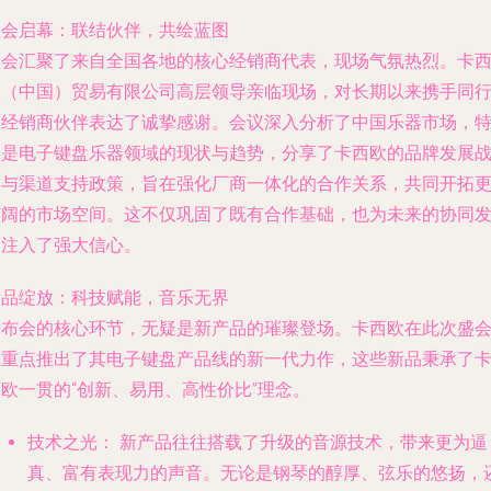
盛会启幕：联结伙伴，共绘蓝图
大会汇聚了来自全国各地的核心经销商代表，现场气氛热烈。卡
欧（中国）贸易有限公司高层领导亲临现场，对长期以来携手同
的经销商伙伴表达了诚挚感谢。会议深入分析了中国乐器市场，
别是电子键盘乐器领域的现状与趋势，分享了卡西欧的品牌发展
略与渠道支持政策，旨在强化厂商一体化的合作关系，共同开拓
广阔的市场空间。这不仅巩固了既有合作基础，也为未来的协同
展注入了强大信心。
新品绽放：科技赋能，音乐无界
发布会的核心环节，无疑是新产品的璀璨登场。卡西欧在此次盛
上重点推出了其电子键盘产品线的新一代力作，这些新品秉承了
欧一贯的“创新、易用、高性价比”理念。
技术之光：
新产品往往搭载了升级的音源技术，带来更为逼
真、富有表现力的声音。无论是钢琴的醇厚、弦乐的悠扬，