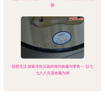
疆
琵琶无弦 探索传统乐器的现代收藏与零售——以七
七八八乐器收藏为例